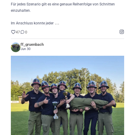
Für jedes Szenario gilt es eine genaue Reihenfolge von Schnitten
einzuhalten.
...
Im Anschluss konnte jeder
47
0
ff_gruenbach
Jun 30
...
🏆 Zwei Pokale beim Abschnittsbewerb in
63
0