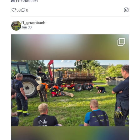
📸 FF Grünbach
58
0
ff_gruenbach
Jun 30
...
🚒🌲 ÜBUNG: Kettensägenschulung in Amesreith 🌲🚒
47
0