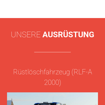
UNSERE
AUSRÜSTUNG
Rüstlöschfahrzeug (RLF-A
2000)