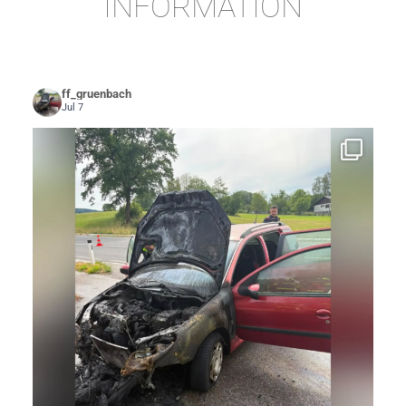
INFORMATION
ff_gruenbach
Jul 7
🚒🔥 EINSATZ: Brand PKW im Freien 🔥🚒
...
Am
58
0