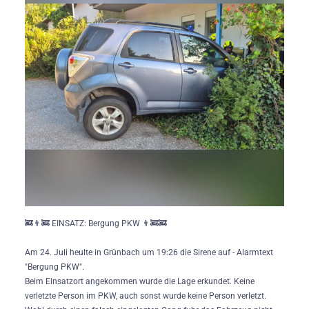
🚒👨‍🚒 EINSATZ: Bergung PKW 👨‍🚒🚒
...
Am 24.
66
0
🚒👨‍🚒 EINSATZ: Bergung PKW 👨‍🚒🚒
Am 24. Juli heulte in Grünbach um 19:26 die Sirene auf - Alarmtext
"Bergung PKW".
Beim Einsatzort angekommen wurde die Lage erkundet. Keine
verletzte Person im PKW, auch sonst wurde keine Person verletzt.