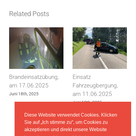
Update
Feuerwehrhausbau
Related Posts
„Neu“
Periodische Übung
FLA Gold, am
Tunnelbrand, am
23.05.2025
04.06.2025
Mai 27th, 2025
Juni 7th, 2025
Diese Website verwendet Cookies. Klicken
Sie auf „Ich stimme zu“, um Cookies zu
akzeptieren und direkt unsere Website