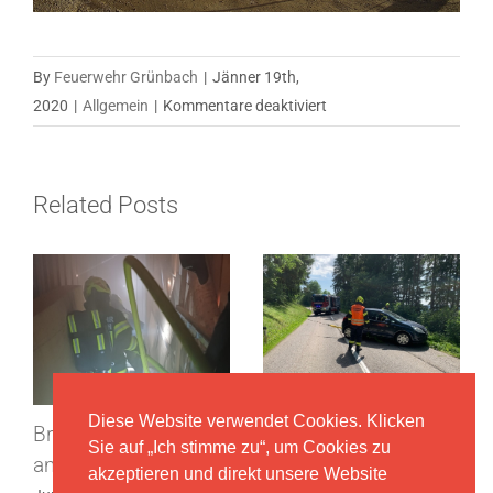
By
Feuerwehr Grünbach
|
Jänner 19th,
für
2020
|
Allgemein
|
Kommentare deaktiviert
Baufortschritt
Feuerwehrhausbau
„Neu“
Related Posts
Diese Website verwendet Cookies. Klicken
Brandeinsatzübung,
Einsatz
Sie auf „Ich stimme zu“, um Cookies zu
am 17.06.2025
Fahrzeugbergung,
akzeptieren und direkt unsere Website