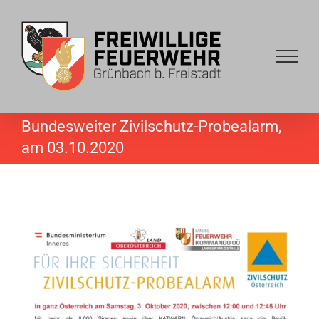
Skip
to
content
Bundesweiter Zivilschutz-Probealarm,
am 03.10.2020
View
Larger
Image