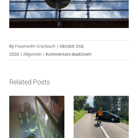
By
Feuerwehr Grünbach
|
Oktober 2nd,
für
2020
|
Allgemein
|
Kommentare deaktiviert
Bundesweiter
Zivilschutz-
Probealarm,
Related Posts
am
03.10.2020