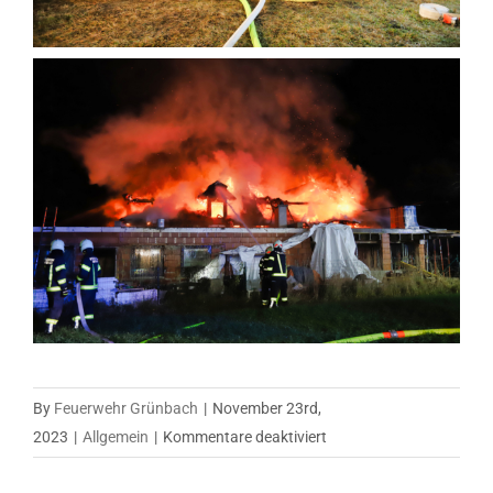
By
Feuerwehr Grünbach
|
November 23rd,
für
2023
|
Allgemein
|
Kommentare deaktiviert
Einsatz