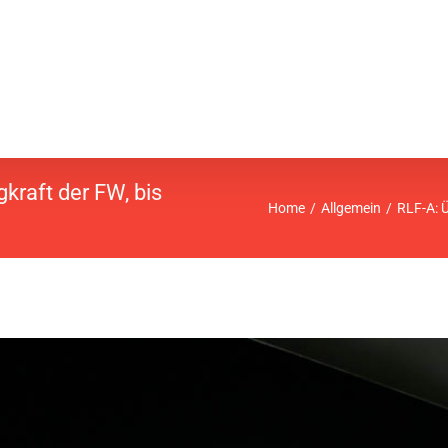
kraft der FW, bis
Home
Allgemein
RLF-A: 