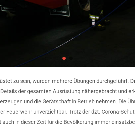
üstet zu sein, wurden mehrere Übungen durchgeführt. D
e Details der gesamten Ausrüstung nähergebracht und erk
berzeugen und die Gerätschaft in Betrieb nehmen. Die Üb
t der Feuerwehr unverzichtbar. Trotz der dzt. Corona-S
t auch in dieser Zeit für die Bevölkerung immer einsatzbe