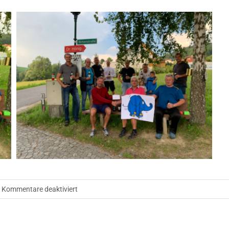
für
Kommentare deaktiviert
Spendenübergabe
für
den