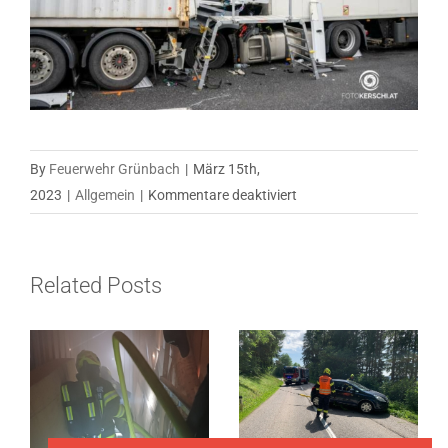
By
Feuerwehr Grünbach
|
März 15th,
für
2023
|
Allgemein
|
Kommentare deaktiviert
„Verkehrsunfall
eingeklemmte
Person“,
Related Posts
am
14.03.2023