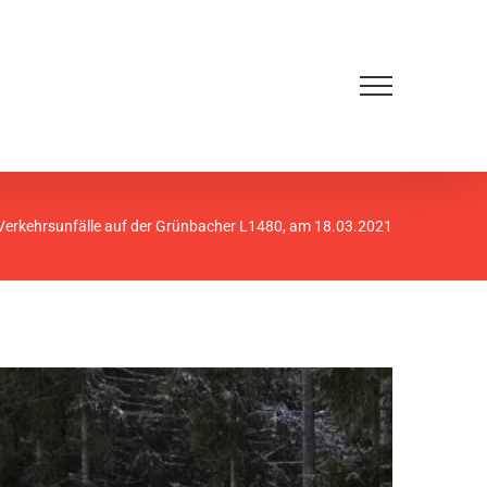
Verkehrsunfälle auf der Grünbacher L1480, am 18.03.2021