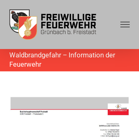
Skip
to
content
Waldbrandgefahr – Information der
Feuerwehr
View
Larger
Image