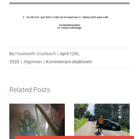
By
Feuerwehr Grünbach
|
April 12th,
für
2020
|
Allgemein
|
Kommentare deaktiviert
Waldbrandgefahr
–
Information
Related Posts
der
Feuerwehr