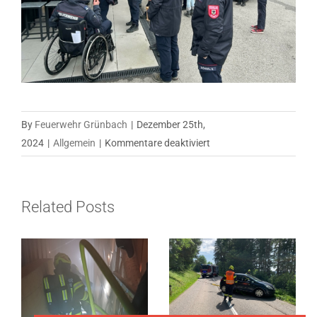
By
Feuerwehr Grünbach
|
Dezember 25th,
für
2024
|
Allgemein
|
Kommentare deaktiviert
Weihnachtswünsche
und
Friedenslicht,
Related Posts
am
23.12.2024