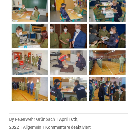
By
Feuerwehr Grünbach
|
April 16th,
für
2022
|
Allgemein
|
Kommentare deaktiviert
Wissenstest